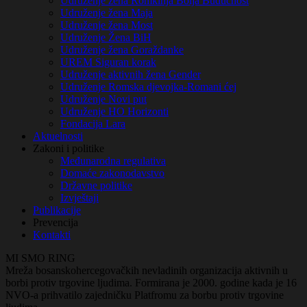
Udruženje žena Romkinja Bolja Budućnost
Udruženje žena Maja
Udruženje žena Most
Udruženje Žena BiH
Udruženje žena Goraždanke
UREM Siguran korak
Udruženje aktivnih žena Gender
Udruženje Romska djevojka-Romani ćej
Udruženje Novi put
Udruženje HO Horizonti
Fondacija Lara
Aktuelnosti
Zakoni i politike
Međunarodna regulativa
Domaće zakonodavstvo
Državne politike
Izvještaji
Publikacije
Prevencija
Kontakti
MI SMO
RING
Mreža bosanskohercegovačkih nevladinih organizacija aktivnih u
borbi protiv trgovine ljudima. Formirana je 2000. godine kada je 16
NVO-a prihvatilo zajedničku Platfromu za borbu protiv trgovine