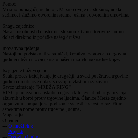
Pomoć
Mi smo pomagači; ne heroji. Mi smo ovdje da služimo, ne da
sudimo, i služimo otvorenim srcima, ušima i otvorenim umovima.
Snagu zajednice
Naša sposobnost da rastemo i služimo žrtvama trgovine ljudima
dolazi direktno iz podrške našeg društva.
Inovativna rješenja
Nastojimo podstaknuti saradnički, kreativni odgovor na trgovinu
ljudima i težiti inovacijama u našem modelu naknadne brige.
Iscjeljenje traži vrijeme
Svaki proces iscjeljivanja je drugačiji, a svaki put žrtava trgovine
ljudima do obnove dolazi sa svojim vlastitim izazovima.
Savez udruženja "MREŽA RING"
RING je mreža bosanskohercegovačkih nevladinih organizacija
aktivnih u borbi protiv trgovine ljudima. Članice Mreže zajedno
organizuju kampanje za podizanje svijesti javnosti o različitim
aspektima borbe protiv trgovine ljudima.
Mapa sajta
O nama
---
O mreži ring
---
Projekti
---
Trgovina ljudima