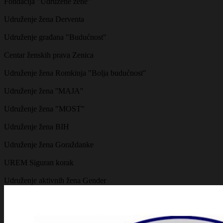
Fondacija "Udružene žene"
Udruženje žena Derventa
Udruženje građana "Budućnost"
Centar ženskih prava Zenica
Udruženje žena Romkinja "Bolja budućnost"
Udruženje žena ''MAJA''
Udruženje žena "MOST"
Udruženje žena BIH
Udruženje žena Goraždanke
UREM Siguran korak
Udruženje aktivnih žena Gender