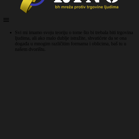

Svi mi imamo svoju teoriju o tome što bi trebala biti trgovina
ljudima, ali ako malo dublje istražite, shvatićete da se ona
događa u mnogim različitim formama i oblicima, baš tu u
našem dvorištu.