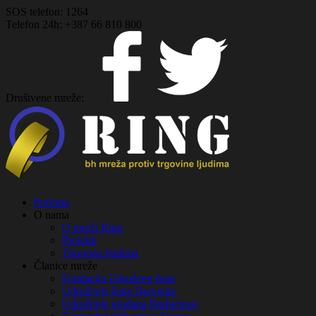
SOS telefon:
1264
Telefon 24h:
+387 66 810 800
Društvene mreže:
Početna
О nama
O mreži Ring
Projekti
Trgovina ljudima
Članice mreže
Fondacija Udružene žene
Udruženje žena Derventa
Udruženje građana Budućnost