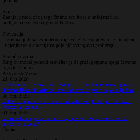
ljudima.
Svijest
Znanje je moć, zbog toga činimo sve što je u našoj moći da
podignemo svijest o trgovini ljudima.
Prevencija
Trgovina ljudima je moderno ropstvo. Žrtve su prevarene, prisiljene
i ucjenjivane u situacijama gdje njihovi trgovci profitiraju.
Pomoć žrtvama
Ring-ov model pomoći osmišljen je da pruži potpunu njegu žrtvama
trgovine ljudima.
Aktivnosti Mreže
21. Oct 2020.
Obilježavanje 18. oktobra – Evropskog dana borbe protiv trgovine
ljudima: Ukazati na rizike i povećati nivo svijesti o trgovini ljudima
30. Sep 2020.
VIDEO Trgovina ljudima u svrhu radne eksploatacije se dešava –
Prepoznaj i zaštiti se!
01. Sep 2020.
Između dobrog posla i modernog ropstva – Kako se dešava i šta
možete da uradite?
Članice