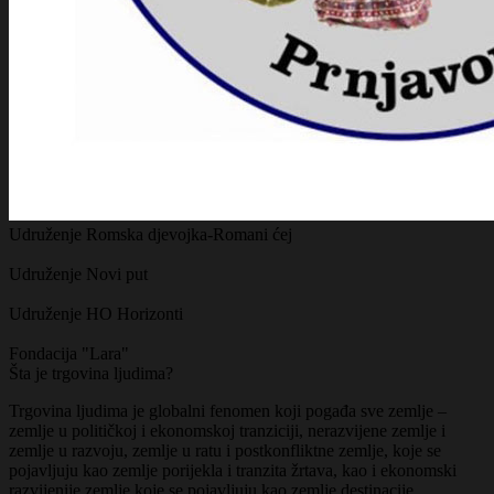
Udruženje Romska djevojka-Romani ćej
Udruženje Novi put
Udruženje HO Horizonti
Fondacija "Lara"
Šta je trgovina ljudima?
Trgovina ljudima je globalni fenomen koji pogađa sve zemlje –
zemlje u političkoj i ekonomskoj tranziciji, nerazvijene zemlje i
zemlje u razvoju, zemlje u ratu i postkonfliktne zemlje, koje se
pojavljuju kao zemlje porijekla i tranzita žrtava, kao i ekonomski
razvijenije zemlje koje se pojavljuju kao zemlje destinacije.