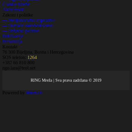
Članice Mreže
Aktuelnsoti
Zakoni i politike
--- Medjunarodna regulativa
--- Domaće zakonodavstvo
--- Državne politike
Publikacije
Prevencija
Kontakt
76 300 Bijeljina, Bosna i Hercegovina
SOS telefon:
1264
+387 66 810 800
ngo.lara@teol.net
RING Mreža | Sva prava zadržana © 2019
Powered by
limun
.co