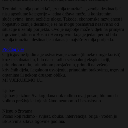
Termini „zemlja porijekla“, „zemlja tranzita“ i „zemlja destinacije“
nisu apsolutne kategorije – jedna država može, u konkretnim
slučajevima, imati različite uloge. Takođe, ekonomska razvijenost i
bogatstvo zemlje destinacije se ne mogu posmatrati nezavisno od
situacije u zemlji porijekla. Ovo je najbolje može vidjeti na primjeru
trgovine ljudima u Bosni i Hercegovini koja je jedan period bila
zemlja tranzita i destinacije a danas je najviše zemlja porijekla.
Pročitaj više
Cilj trgovine ljudima je ostvarivanje zarade (ili neke druge koristi)
kroz eksploataciju, bilo da se radi o seksualnoj eksploataciji,
prinudnom radu, prinudnom prosjačenju, prinudi na vršenje
krivičnih djela, ilegalnom usvojenju, prinudnim brakovima, trgovini
organima ili nekom drugom obliku.
MI VJERUJEMO U...
Ljubav
Ljubav je izbor. Svakog dana dok radimo ovaj posao, biramo da
volimo preživjele koje služimo neumorno i bezuslovno.
Njegu o žrtvama
Posao koji radimo - svijest, obuka, intervencija, briga - vođen je
iskustvima žrtava trgovine ljudima.