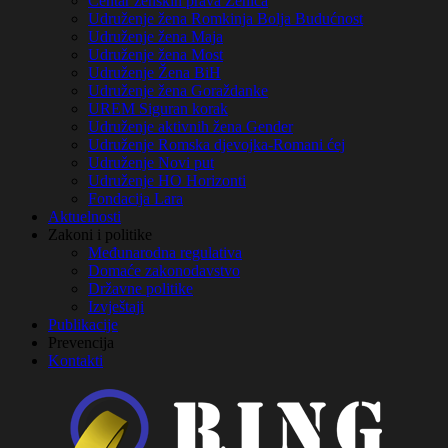
Centar ženskih prava Zenica
Udruženje žena Romkinja Bolja Budućnost
Udruženje žena Maja
Udruženje žena Most
Udruženje Žena BiH
Udruženje žena Goraždanke
UREM Siguran korak
Udruženje aktivnih žena Gender
Udruženje Romska djevojka-Romani ćej
Udruženje Novi put
Udruženje HO Horizonti
Fondacija Lara
Aktuelnosti
Zakoni i politike
Međunarodna regulativa
Domaće zakonodavstvo
Državne politike
Izvještaji
Publikacije
Prevencija
Kontakti