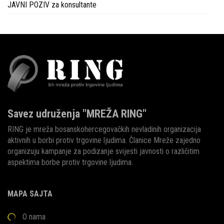
JAVNI POZIV za konsultante
Savez udruženja "MREŽA RING"
RING je mreža bosanskohercegovačkih nevladinih organizacija
aktivnih u borbi protiv trgovine ljudima. Članice Mreže zajedno
organizuju kampanje za podizanje svijesti javnosti o različitim
aspektima borbe protiv trgovine ljudima.
MAPA SAJTA
O nama