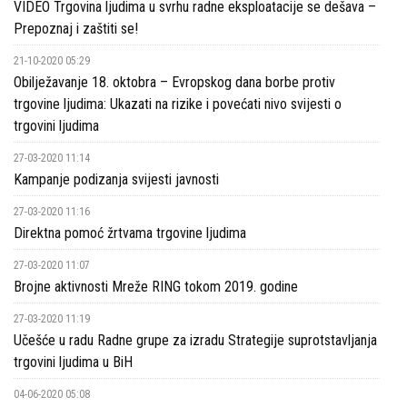
VIDEO Trgovina ljudima u svrhu radne eksploatacije se dešava –
Prepoznaj i zaštiti se!
21-10-2020 05:29
Obilježavanje 18. oktobra – Evropskog dana borbe protiv
trgovine ljudima: Ukazati na rizike i povećati nivo svijesti o
trgovini ljudima
27-03-2020 11:14
Kampanje podizanja svijesti javnosti
27-03-2020 11:16
Direktna pomoć žrtvama trgovine ljudima
27-03-2020 11:07
Brojne aktivnosti Mreže RING tokom 2019. godine
27-03-2020 11:19
Učešće u radu Radne grupe za izradu Strategije suprotstavljanja
trgovini ljudima u BiH
04-06-2020 05:08