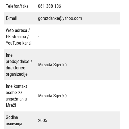
Telefon/faks
061 388 136
i
E-mail
gorazdanke@yahoo.com
politike
Web adresa /
Publikacije
FB stranica /
-
Prevencija
YouTube kanal
Kontakti
Ime
predsjednice /
Mirsada Sijerčić
direktorice
organizacije
Ime kontakt
osobe za
Mirsada Sijerčić
angažman u
Mreži
Godina
2005.
osnivanja