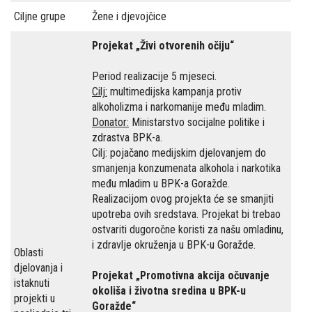
Ciljne grupe
Žene i djevojčice
Projekat „Živi otvorenih očiju“
Period realizacije 5 mjeseci.
Cilj:
multimedijska kampanja protiv
alkoholizma i narkomanije među mladim.
Donator:
Ministarstvo socijalne politike i
zdrastva BPK-a.
Cilj: pojačano medijskim djelovanjem do
smanjenja konzumenata alkohola i narkotika
među mladim u BPK-a Goražde.
Realizacijom ovog projekta će se smanjiti
upotreba ovih sredstava. Projekat bi trebao
ostvariti dugoročne koristi za našu omladinu,
i zdravlje okruženja u BPK-u Goražde.
Oblasti
djelovanja i
Projekat „Promotivna akcija očuvanje
istaknuti
okoliša i životna sredina u BPK-u
projekti u
Goražde“