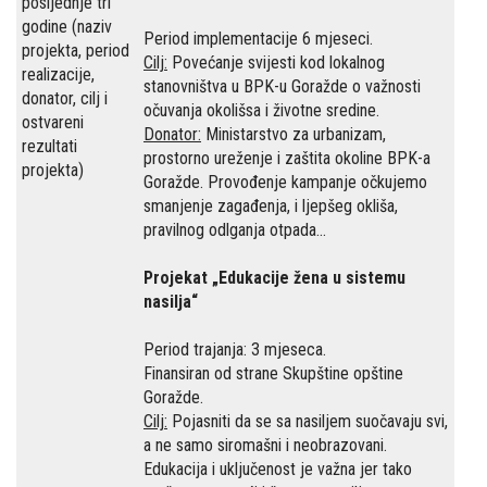
posljednje tri
godine (naziv
Period implementacije 6 mjeseci.
projekta, period
Cilj:
Povećanje svijesti kod lokalnog
realizacije,
stanovništva u BPK-u Goražde o važnosti
donator, cilj i
očuvanja okolišsa i životne sredine.
ostvareni
Donator:
Ministarstvo za urbanizam,
rezultati
prostorno ureženje i zaštita okoline BPK-a
projekta)
Goražde. Provođenje kampanje očkujemo
smanjenje zagađenja, i ljepšeg okliša,
pravilnog odlganja otpada...
Projekat „Edukacije žena u sistemu
nasilja“
Period trajanja: 3 mjeseca.
Finansiran od strane Skupštine opštine
Goražde.
Cilj:
Pojasniti da se sa nasiljem suočavaju svi,
a ne samo siromašni i neobrazovani.
Edukacija i uključenost je važna jer tako