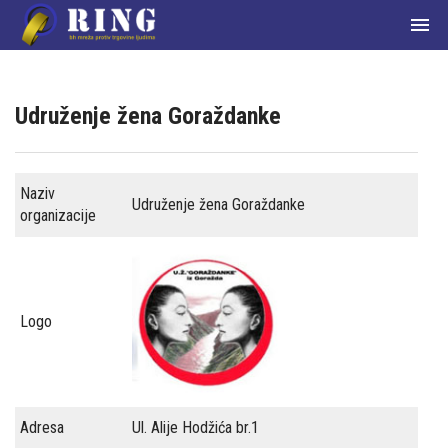

Udruženje žena Goraždanke
Naziv
Početna
Udruženje žena Goraždanke
organizacije
О
nama
Članice
Logo
mreže
Aktuelnosti
Adresa
Ul. Alije Hodžića br.1
Zakoni