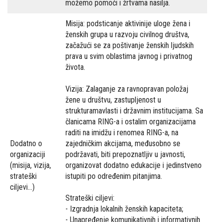
možemo pomoći i žrtvama nasilja.
Misija: podsticanje aktivinije uloge žena i
ženskih grupa u razvoju civilnog društva,
začažući se za poštivanje ženskih ljudskih
prava u svim oblastima javnog i privatnog
života.
Vizija: Zalaganje za ravnopravan položaj
žene u društvu, zastupljenost u
strukturamavlasti i državnim institucijama. Sa
članicama RING-a i ostalim organizacijama
raditi na imidžu i renomea RING-a, na
Dodatno o
zajedničkim akcijama, međusobno se
organizaciji
podržavati, biti prepoznatljiv u javnosti,
(misija, vizija,
organizovat dodatno edukacije i jedinstveno
strateški
istupiti po određenim pitanjima.
ciljevi...)
Strateški ciljevi:
- Izgradnja lokalnih ženskih kapaciteta;
- Unapređenje komunikativnih i informativnih